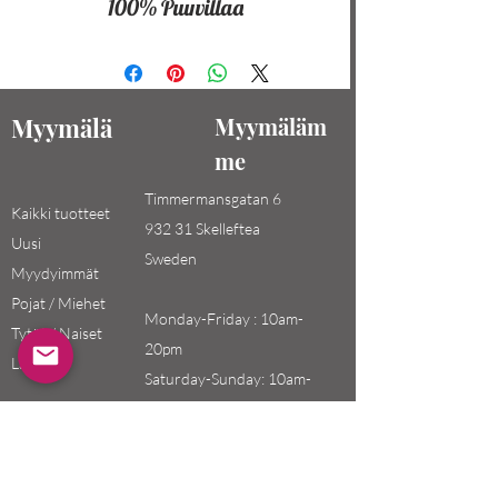
100% Puuvillaa
Myymälä
Myymäläm
me
Timmermansgatan 6
Kaikki tuotteet
932 31 Skelleftea
Uusi
Sweden
Myydyimmät
Pojat / Miehet
Monday-Friday : 10am-
Tytöt / Naiset
20pm
Lapset
Saturday-Sunday: 10am-
18pm
Email: