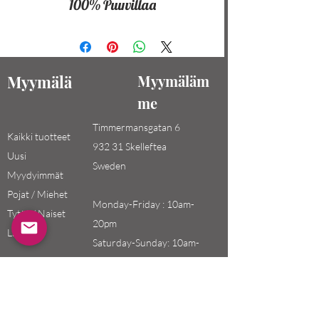
100% Puuvillaa
Myymälä
Myymäläm
me
Timmermansgatan 6
Kaikki tuotteet
932 31 Skelleftea
Uusi
Sweden
Myydyimmät
Pojat / Miehet
Monday-Friday : 10am-
Tytöt / Naiset
20pm
Lapset
Saturday-Sunday: 10am-
18pm
Email: