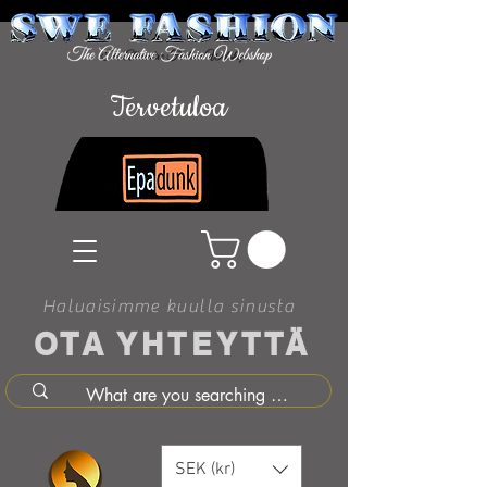
Tervetuloa
Haluaisimme kuulla sinusta
OTA YHTEYTTÄ
SEK (kr)