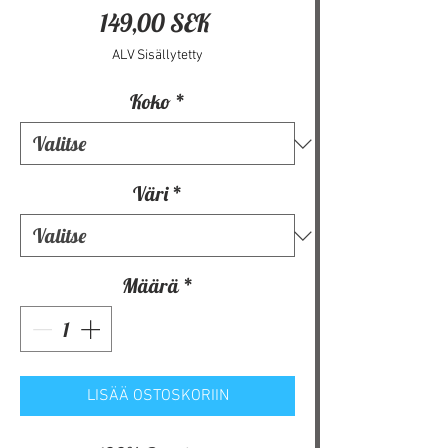
Hinta
149,00 SEK
ALV Sisällytetty
Koko
*
Väri
*
Määrä
*
LISÄÄ OSTOSKORIIN