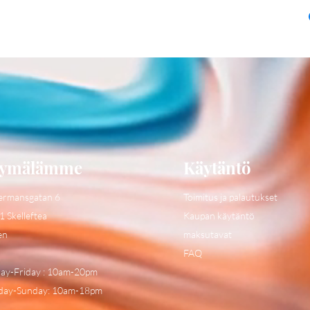
ymälämme
Käytäntö
ermansgatan 6
Toimitus ja palautukset
1 Skelleftea
Kaupan käytäntö
en
maksutavat
FAQ
y-Friday : 10am-20pm
day-Sunday: 10am-18pm