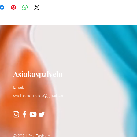
Asiakaspalvelu
Email:
swefashion.shop@gmail.com
© 2021 SweFashion