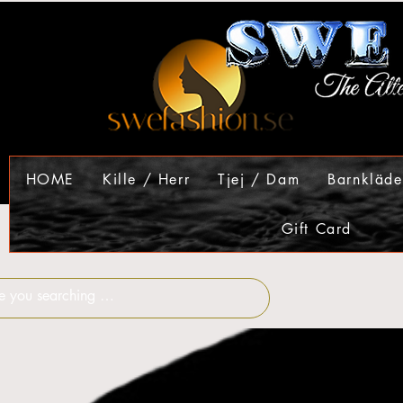
HOME
Kille / Herr
Tjej / Dam
Barnkläde
Gift Card