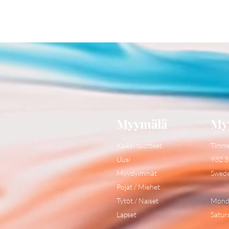
Myymälä
My
Kaikki tuotteet
Timm
Uusi
932 3
Myydyimmät
Swed
Pojat / Miehet
Tytöt / Naiset
Monda
Lapset
Satur