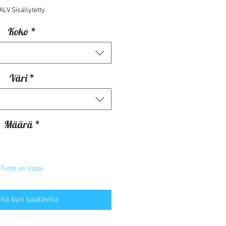
ALV Sisällytetty
Koko
*
Väri
*
Määrä
*
Tuote on loppu
ita kun saatavilla