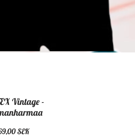
EX Vintage -
manharmaa
Hinta
69,00 SEK