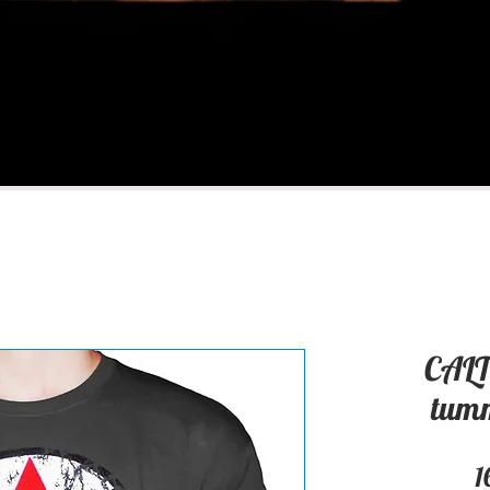
CALT
tum
1