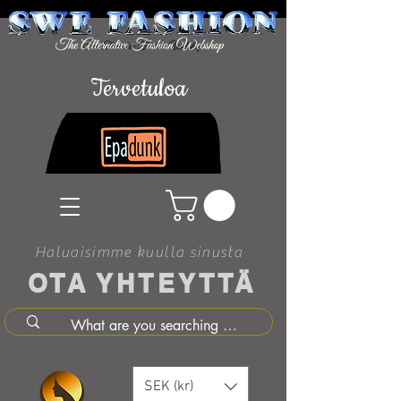
Tervetuloa
Haluaisimme kuulla sinusta
OTA YHTEYTTÄ
SEK (kr)