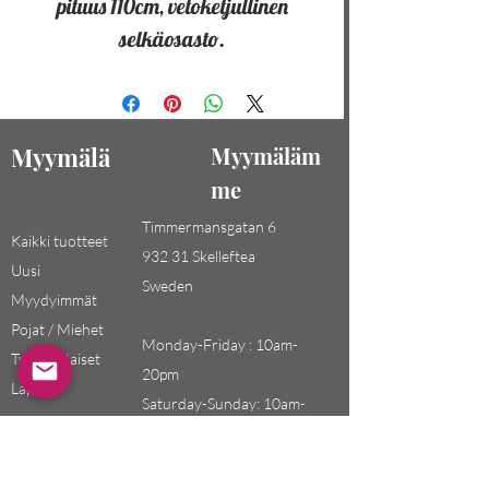
pituus 110cm, vetoketjullinen
selkäosasto.
Myymälä
Myymäläm
me
Timmermansgatan 6
Kaikki tuotteet
932 31 Skelleftea
Uusi
Sweden
Myydyimmät
Pojat / Miehet
Monday-Friday : 10am-
Tytöt / Naiset
20pm
Lapset
Saturday-Sunday: 10am-
18pm