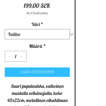
Hinta
199,00 SEK
ALV Sisällytetty
Väri
*
Määrä
*
LISÄÄ OSTOSKORIIN
Suuri pupulaukku, valkoinen
mustalla selkänojalla, koko
40x22cm, metallinen olkahihnan