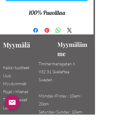
100% Puuvillaa
Myymälä
Myymäläm
me
Timmermansgatan 6
Kaikki tuotteet
932 31 Skelleftea
Uusi
Sweden
Myydyimmät
Pojat / Miehet
Monday-Friday : 10am-
Tytöt / Naiset
20pm
Lapset
Saturday-Sunday: 10am-
18pm