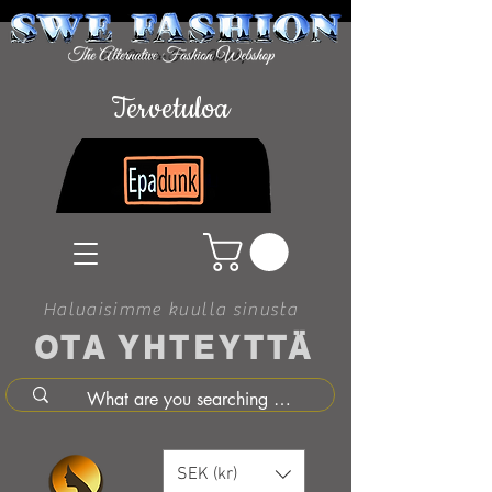
Tervetuloa
Haluaisimme kuulla sinusta
OTA YHTEYTTÄ
SEK (kr)