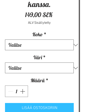
kanssa.
Hinta
149,00 SEK
ALV Sisällytetty
Koko
*
Väri
*
Määrä
*
LISÄÄ OSTOSKORIIN